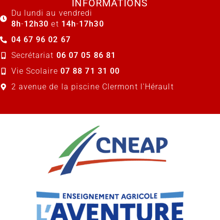
INFORMATIONS
Du lundi au vendredi
8h
-
12h30
et
14h
-
17h30
04 67 96 02 67
Secrétariat
06 07 05 86 81
Vie Scolaire
07 88 71 31 00
2 avenue de la piscine Clermont l'Hérault