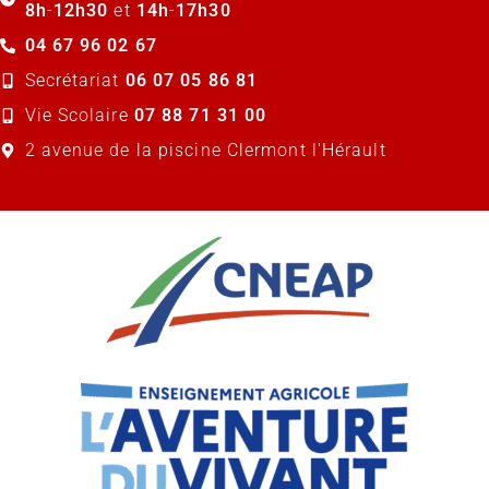
8h
-
12h30
et
14h
-
17h30
04 67 96 02 67
Secrétariat
06 07 05 86 81
Vie Scolaire
07 88 71 31 00
2 avenue de la piscine Clermont l'Hérault